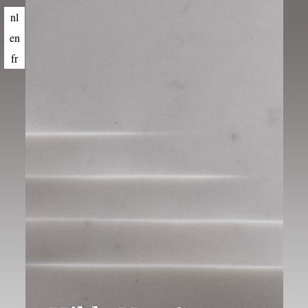
nl
en
fr